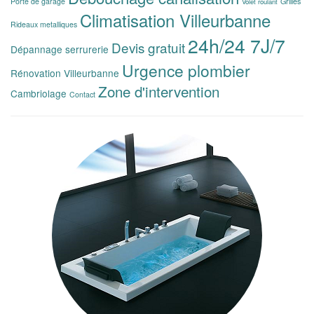
Grilles
Porte de garage
Volet roulant
Climatisation Villeurbanne
Rideaux metalliques
24h/24 7J/7
Devis gratuit
Dépannage serrurerie
Urgence plombier
Rénovation Villeurbanne
Zone d'intervention
Cambriolage
Contact