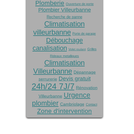
Plomberie
Ouverture de porte
Plombier Villeurbanne
Recherche de panne
Climatisation
villeurbanne
Porte de garage
Débouchage
canalisation
Grilles
Volet roulant
Rideaux metalliques
Climatisation
Villeurbanne
Dépannage
Devis gratuit
serrurerie
24h/24 7J/7
Rénovation
Urgence
Villeurbanne
plombier
Cambriolage
Contact
Zone d'intervention