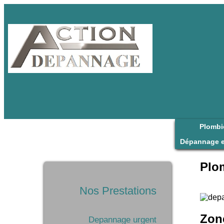
Plombi
Dépannage e
Plom
Nos Prestations
Zon
Depannage urgent