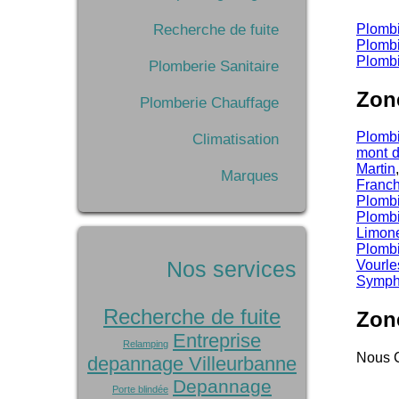
Recherche de fuite
Plombi
Plombi
Plombi
Plomberie Sanitaire
Zon
Plomberie Chauffage
Plombi
Climatisation
mont d
Martin
Marques
Franch
Plomb
Plomb
Limon
Plomb
Nos services
Vourle
Symph
Recherche de fuite
Zon
Entreprise
Relamping
Nous C
depannage Villeurbanne
Depannage
Porte blindée