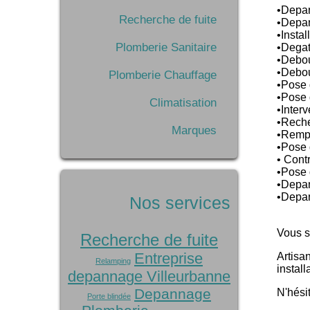
•Depan
Recherche de fuite
•Depan
•Insta
Plomberie Sanitaire
•Degat
•Debou
•Debo
Plomberie Chauffage
•Pose 
•Pose 
Climatisation
•Inter
•Reche
Marques
•Rempl
•Pose 
• Cont
•Pose 
•Depan
•Depan
Nos services
Vous s
Recherche de fuite
Entreprise
Artisa
Relamping
instal
depannage Villeurbanne
Depannage
N'hési
Porte blindée