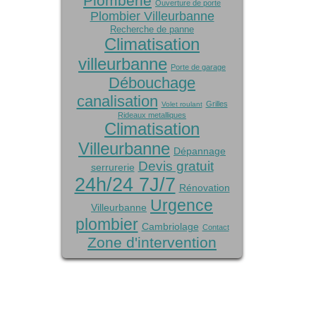
Plomberie
Ouverture de porte
Plombier Villeurbanne
Recherche de panne
Climatisation
villeurbanne
Porte de garage
Débouchage
canalisation
Grilles
Volet roulant
Rideaux metalliques
Climatisation
Villeurbanne
Dépannage
Devis gratuit
serrurerie
24h/24 7J/7
Rénovation
Urgence
Villeurbanne
plombier
Cambriolage
Contact
Zone d'intervention