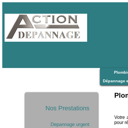
Plombi
Dépannage e
Plo
Nos Prestations
Votre 
pour r
Depannage urgent